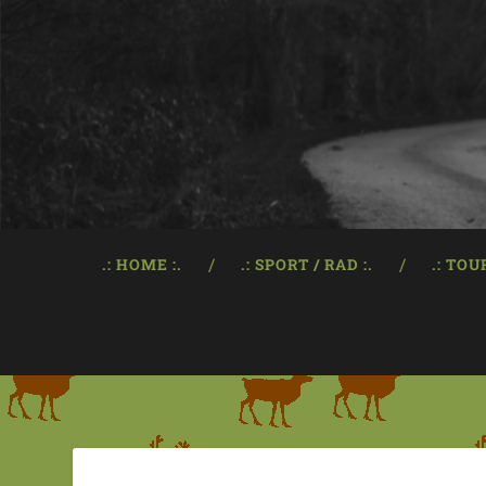
.: HOME :.
.: SPORT / RAD :.
.: TOU