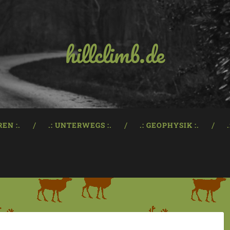
hillclimb.de
REN :.
.: UNTERWEGS :.
.: GEOPHYSIK :.