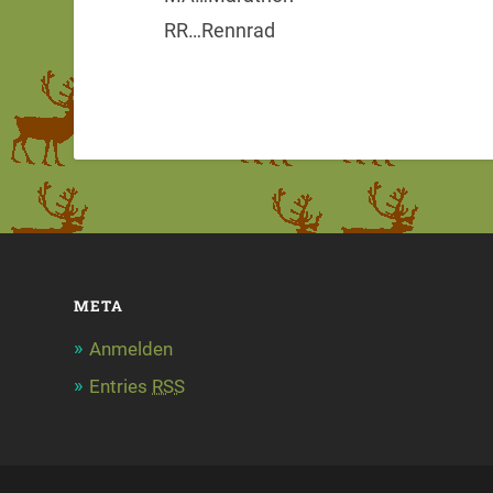
RR…Rennrad
META
Anmelden
Entries
RSS